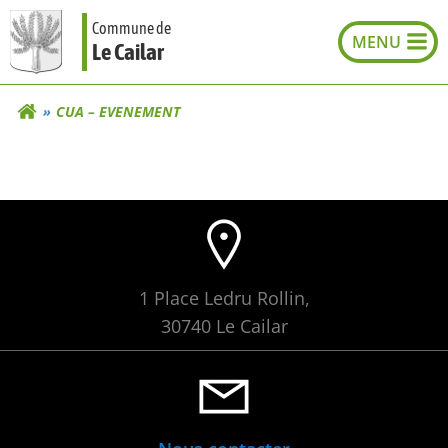
Aller
Commune de
au
Le Cailar
contenu
CUA – EVENEMENT
1 Place Ledru Rollin,
30740 Le Cailar