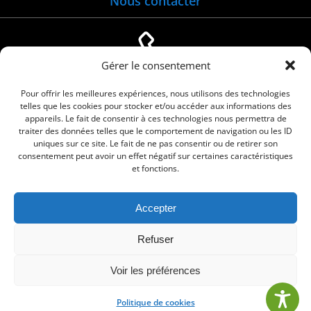
Nous contacter
Gérer le consentement
04 66 88 01 05
Pour offrir les meilleures expériences, nous utilisons des technologies
telles que les cookies pour stocker et/ou accéder aux informations des
appareils. Le fait de consentir à ces technologies nous permettra de
traiter des données telles que le comportement de navigation ou les ID
uniques sur ce site. Le fait de ne pas consentir ou de retirer son
consentement peut avoir un effet négatif sur certaines caractéristiques
et fonctions.
Accepter
© 2026 Commune de Le Cailar. Service proposé
Refuser
par
Comm'un Site
Voir les préférences
Politique de cookies
•
Mentions légales
•
Politique de cookies