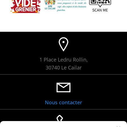
1 Place Ledru Rollin,
30740 Le Cailar
Nous contacter