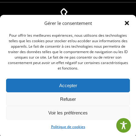
Gérer le consentement
04 66 88 01 05
Pour offrir les meilleures expériences, nous utilisons des technologies
telles que les cookies pour stocker et/ou accéder aux informations des
appareils. Le fait de consentir à ces technologies nous permettra de
traiter des données telles que le comportement de navigation ou les ID
uniques sur ce site. Le fait de ne pas consentir ou de retirer son
consentement peut avoir un effet négatif sur certaines caractéristiques
et fonctions.
Accepter
© 2026 Commune de Le Cailar. Service proposé
Refuser
par
Comm'un Site
Voir les préférences
Politique de cookies
•
Mentions légales
•
Politique de cookies