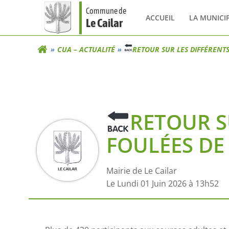
Aller
Commune de
au
ACCUEIL
LA MUNICI
Le Cailar
contenu
CUA – ACTUALITÉ
RETOUR SUR LES DIFFÉRENT
RETOUR S
FOULÉES DE
Mairie de Le Cailar
L
e Lundi 01 Juin 2026 à 13h52