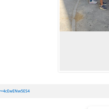
?v=4cEwENw5ES4