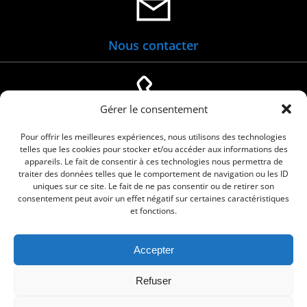
Nous contacter
Gérer le consentement
04 66 88 01 05
Pour offrir les meilleures expériences, nous utilisons des technologies
telles que les cookies pour stocker et/ou accéder aux informations des
appareils. Le fait de consentir à ces technologies nous permettra de
traiter des données telles que le comportement de navigation ou les ID
uniques sur ce site. Le fait de ne pas consentir ou de retirer son
consentement peut avoir un effet négatif sur certaines caractéristiques
et fonctions.
Accepter
© 2026 Commune de Le Cailar. Service proposé
Refuser
par
Comm'un Site