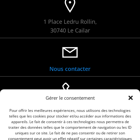
1 Place Ledru Rollin,
30740 Le Cailar
Nous contacter
Gérer le consentement
04 66 88 01 05
Pour offrir les meilleures expériences, nous utilisons des technologies
telles que les cookies pour stocker et/ou accéder aux informations des
appareils. Le fait de consentir à ces technologies nous permettra de
traiter des données telles que le comportement de navigation ou les ID
uniques sur ce site. Le fait de ne pas consentir ou de retirer son
consentement peut avoir un effet négatif sur certaines caractéristiques