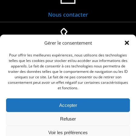
Nous contacter
Gérer le consentement
04 66 88 01 05
Pour offrir les meilleures expériences, nous utilisons des technologies
telles que les cookies pour stocker et/ou accéder aux informations des
appareils. Le fait de consentir à ces technologies nous permettra de
traiter des données telles que le comportement de navigation ou les ID
uniques sur ce site. Le fait de ne pas consentir ou de retirer son
consentement peut avoir un effet négatif sur certaines caractéristiques
et fonctions.
Accepter
© 2026 Commune de Le Cailar. Service proposé
Refuser
par
Comm'un Site
Voir les préférences