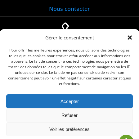
Nous contacter
Gérer le consentement
04 66 88 01 05
Pour offrir les meilleures expériences, nous utilisons des technologies
telles que les cookies pour stocker et/ou accéder aux informations des
appareils. Le fait de consentir à ces technologies nous permettra de
traiter des données telles que le comportement de navigation ou les ID
uniques sur ce site. Le fait de ne pas consentir ou de retirer son
consentement peut avoir un effet négatif sur certaines caractéristiques
et fonctions.
Accepter
© 2026 Commune de Le Cailar. Service proposé
Refuser
par
Comm'un Site
Voir les préférences