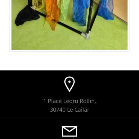
1 Place Ledru Rollin,
30740 Le Cailar