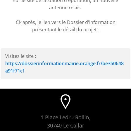
sur le site de la station d'épuration, un nouvelle
antenne relais.
Ci- après, le lien vers le Dossier d'information
présentant le détail du projet :
Visitez le site :
https://dossierinformationmairie.orange.fr/be350648
a91f71cf
1 Place Ledru Rollin,
30740 Le Cailar