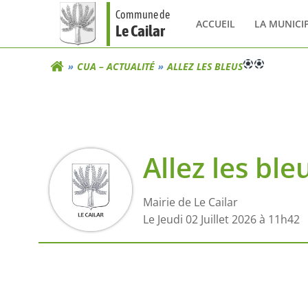
Aller
Commune de
au
ACCUEIL
LA MUNICI
Le Cailar
contenu
CUA – ACTUALITÉ
ALLEZ LES BLEUS
Allez les ble
Mairie de Le Cailar
L
e Jeudi 02 Juillet 2026 à 11h42