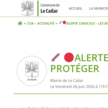
Aller
Commune de
au
ACCUEIL
LA MUNICI
Le Cailar
contenu
CUA – ACTUALITÉ
ALERTE CANICULE - LES 
ALERTE
PROTÉGER
Mairie de Le Cailar
L
e Vendredi 26 Juin 2026 à 11h1