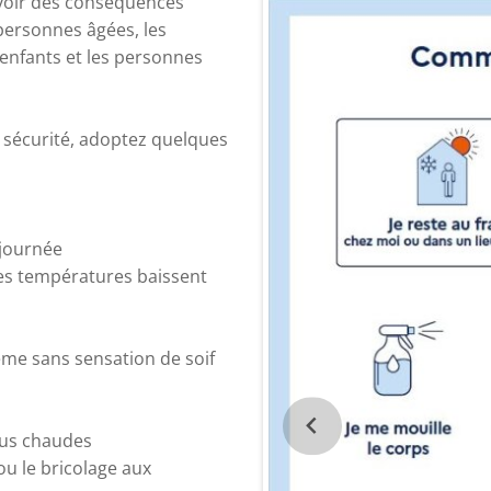
avoir des conséquences
personnes âgées, les
 enfants et les personnes
e sécurité, adoptez quelques
 journée
 les températures baissent
ême sans sensation de soif
plus chaudes
 ou le bricolage aux