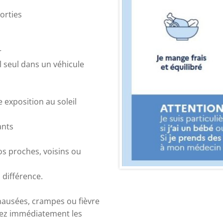
orties
r
 seul dans un véhicule
exposition au soleil
ants
os proches, voisins ou
 différence.
 nausées, crampes ou fièvre
ctez immédiatement les